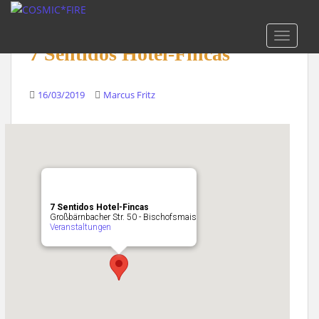
S
k
TOGGLE
i
7 Sentidos Hotel-Fincas
p
t
o
16/03/2019
Marcus Fritz
m
a
i
n
c
o
n
7 Sentidos Hotel-Fincas
Großbärnbacher Str. 50 - Bischofsmais
t
Veranstaltungen
e
n
t