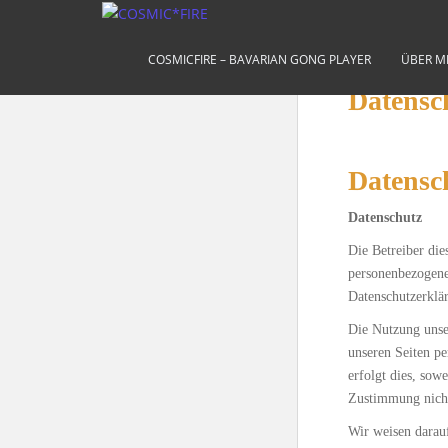
S
k
i
COSMICFIRE – BAVARIAN GONG PLAYER
ÜBER M
p
Datensc
t
o
m
a
Datensc
i
n
Datenschutz
c
Die Betreiber die
o
personenbezogenen
n
Datenschutzerklä
t
Die Nutzung unse
e
unseren Seiten p
n
erfolgt dies, sow
t
Zustimmung nicht
Wir weisen darau