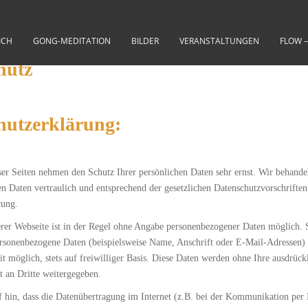
ICH
GONG-MEDITATION
BILDER
VERANSTALTUNGEN
FLOW 
hutz
hutzerklärung:
ser Seiten nehmen den Schutz Ihrer persönlichen Daten sehr ernst. Wir behande
 Daten vertraulich und entsprechend der gesetzlichen Datenschutzvorschriften
rung.
rer Webseite ist in der Regel ohne Angabe personenbezogener Daten möglich. 
ersonenbezogene Daten (beispielsweise Name, Anschrift oder E-Mail-Adressen)
eit möglich, stets auf freiwilliger Basis. Diese Daten werden ohne Ihre ausdrück
 an Dritte weitergegeben.
f hin, dass die Datenübertragung im Internet (z.B. bei der Kommunikation per