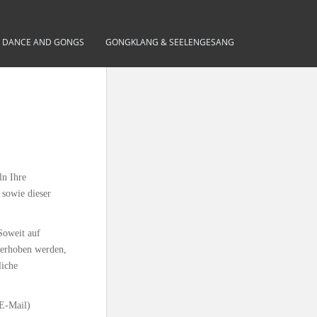
– DANCE AND GONGS
GONGKLANG & SEELENGESANG
ln Ihre
 sowie dieser
Soweit auf
 erhoben werden,
liche
 E-Mail)