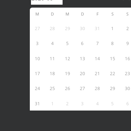
M
D
M
D
F
S
S
27
28
29
30
31
1
2
3
4
5
6
7
8
9
10
11
12
13
14
15
16
17
18
19
20
21
22
23
24
25
26
27
28
29
30
31
1
2
3
4
5
6