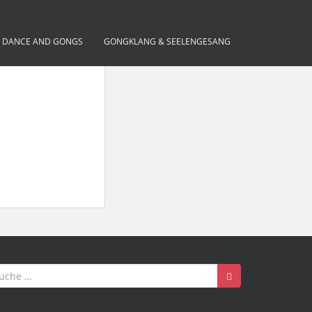
– DANCE AND GONGS
GONGKLANG & SEELENGESANG
uche
ch: