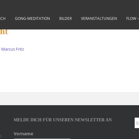
ICH
GONG-MEDITATION
BILDER
VERANSTALTUNGEN
FLOW 
ht
Marcus Fritz
MELDE DICH FÜR UNSEREN NEWSLETTER AN
S
na
Vorname