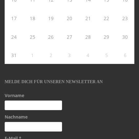
17
18
19
20
21
22
23
24
25
26
27
28
29
30
31
1
2
3
4
5
6
MELDE DICH FÜR UNSEREN NEWSLETTER AN
Vorname
Nachname
E-Mail
*