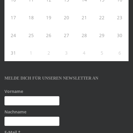
17
18
19
20
21
22
23
24
25
26
27
28
29
30
31
1
2
3
4
5
6
MELDE DICH FÜR UNSEREN NEWSLETTER AN
Vorname
Nachname
E-Mail
*