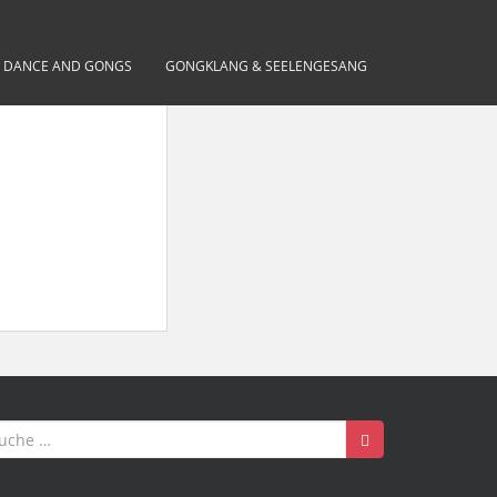
– DANCE AND GONGS
GONGKLANG & SEELENGESANG
uche
ch: