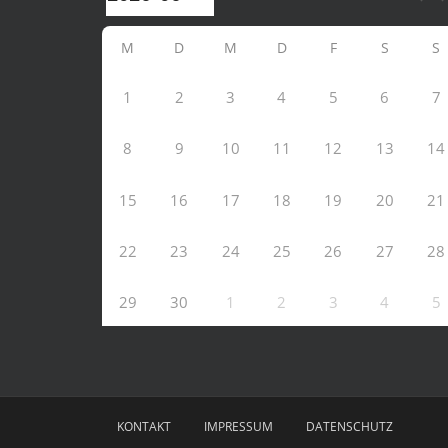
M
D
M
D
F
S
S
1
2
3
4
5
6
7
8
9
10
11
12
13
14
15
16
17
18
19
20
21
22
23
24
25
26
27
28
29
30
1
2
3
4
5
KONTAKT
IMPRESSUM
DATENSCHUTZ