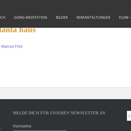
ICH
GONG-MEDITATION
BILDER
VERANSTALTUNGEN
FLOW 
danta haus
Marcus Fritz
MELDE DICH FÜR UNSEREN NEWSLETTER AN
S
na
Vorname