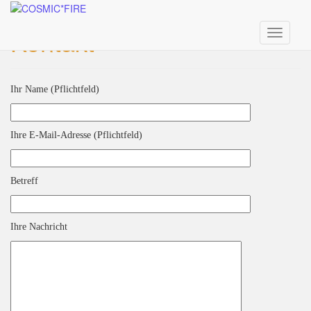
Skip
to
Kontakt
main
Toggle n
content
Ihr Name (Pflichtfeld)
Ihre E-Mail-Adresse (Pflichtfeld)
Betreff
Ihre Nachricht