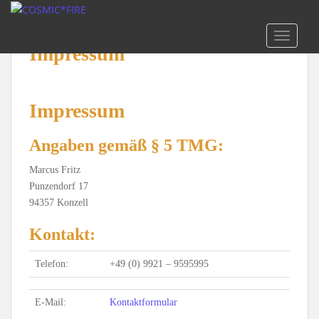
S
k
TOGGLE
i
Impressum
p
t
o
m
Impressum
a
i
Angaben gemäß § 5 TMG:
n
c
Marcus Fritz
o
Punzendorf 17
n
94357 Konzell
t
Kontakt:
e
n
Telefon:
+49 (0) 9921 – 9595995
t
E-Mail:
Kontaktformular