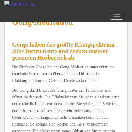
S
k
TOGGLE
i
Gong-Meditation
p
t
o
m
Gongs haben das größte Klangspektrum
a
aller Instrumente und decken unseren
gesamten Hörbereich ab.
i
n
Die Kraft der Gongs bei der Gong-Meditation unterstützt uns
c
dabei alte Strukturen zu überwinden und hilft uns in
o
Einklang mit Körper, Geist und Seele zu kommen.
n
Der Gong durchbricht die Klangmuster der Teilnehmer und
t
öffnet sie dadurch. Die Effekte können für jeden einzelnen ganz
e
unterschiedlich und sehr intensiv sein. Sie wirken auf Zellebene
n
und bringen den Körper in eine sehr tiefe Entspannung.
t
Gehirnwellen verlangsamen sich. Gedanken kommen zum
Stillstand. So können sich Körper und Geist vollkommen
entspannen. Ein effektiv wirksamer Abbau von Stress tritt ein.