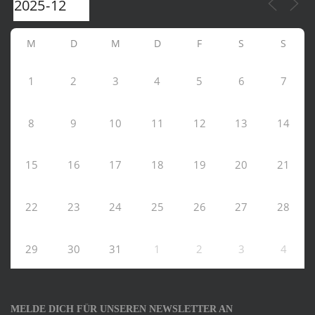
M
D
M
D
F
S
S
1
2
3
4
5
6
7
8
9
10
11
12
13
14
15
16
17
18
19
20
21
22
23
24
25
26
27
28
29
30
31
1
2
3
4
MELDE DICH FÜR UNSEREN NEWSLETTER AN