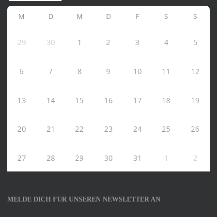
M
D
M
D
F
S
S
29
30
1
2
3
4
5
6
7
8
9
10
11
12
13
14
15
16
17
18
19
20
21
22
23
24
25
26
27
28
29
30
31
1
2
MELDE DICH FÜR UNSEREN NEWSLETTER AN