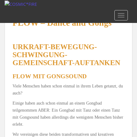
S
k
TOGGLE
i
FLOW – Dance and Gongs
p
t
o
m
URKRAFT-BEWEGUNG-
a
SCHWINGUNG-
i
GEMEINSCHAFT-AUFTANKEN
n
c
FLOW MIT GONGSOUND
o
Viele Menschen haben schon einmal in ihrem Leben getanzt, du
n
auch?
t
e
Einige haben auch schon einmal an einem Gongbad
n
teilgenommen ABER: Ein Gongbad mit Tanz oder einen Tanz
t
mit Gongsound haben allerdings die wenigsten Menschen bisher
erlebt.
Wir vereinigen diese beiden transformativen und kreativen