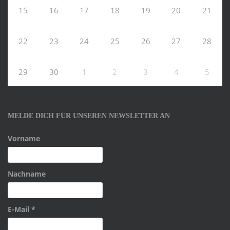
15
16
17
18
19
20
21
22
23
24
25
26
27
28
29
30
1
2
3
4
5
MELDE DICH FÜR UNSEREN NEWSLETTER AN
Vorname
Nachname
E-Mail
*