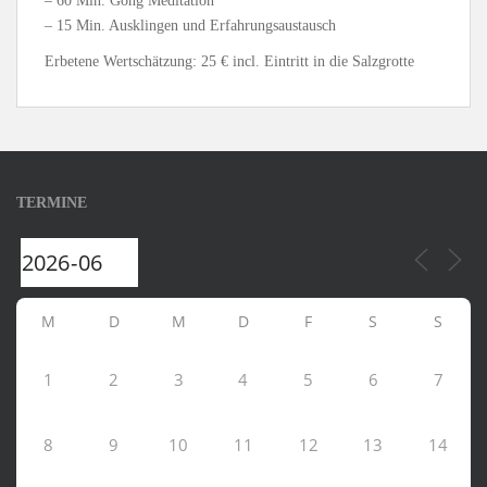
– 60 Min. Gong Meditation
– 15 Min. Ausklingen und Erfahrungsaustausch
Erbetene Wertschätzung: 25 € incl. Eintritt in die Salzgrotte
TERMINE
M
D
M
D
F
S
S
1
2
3
4
5
6
7
8
9
10
11
12
13
14