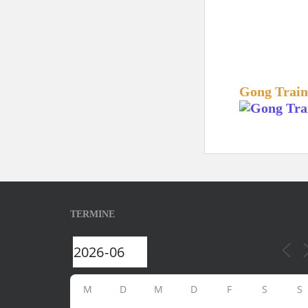
Gong Train
TERMINE
M
D
M
D
F
S
S