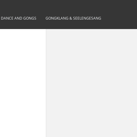
– DANCE AND GONGS
GONGKLANG & SEELENGESANG