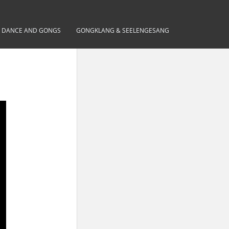
– DANCE AND GONGS
GONGKLANG & SEELENGESANG