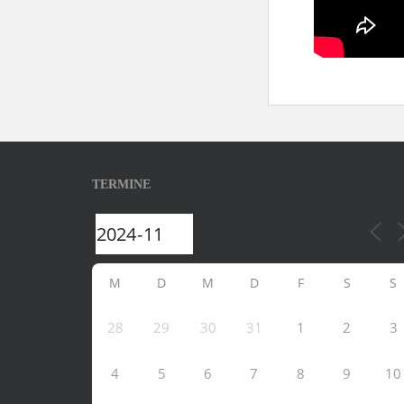
TERMINE
M
D
M
D
F
S
S
28
29
30
31
1
2
3
4
5
6
7
8
9
10