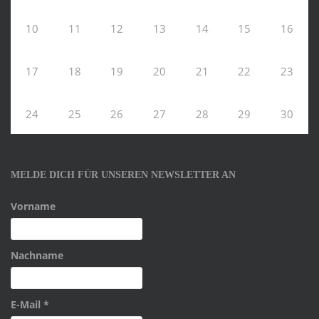
10
11
12
13
14
15
16
17
18
19
20
21
22
23
24
25
26
27
28
29
30
MELDE DICH FÜR UNSEREN NEWSLETTER AN
Vorname
Nachname
E-Mail
*