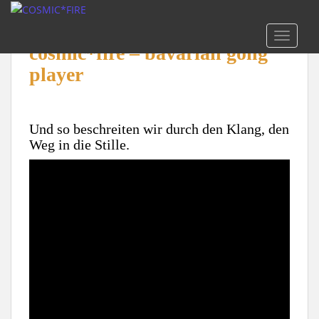
S
k
TOGGLE
i
cosmic*fire – bavarian gong
p
player
t
o
m
a
Und so beschreiten wir durch den Klang, den
i
Weg in die Stille.
n
c
o
n
t
e
n
t