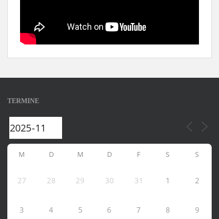
TERMINE
M
D
M
D
F
S
S
27
28
29
30
31
1
2
3
4
5
6
7
8
9