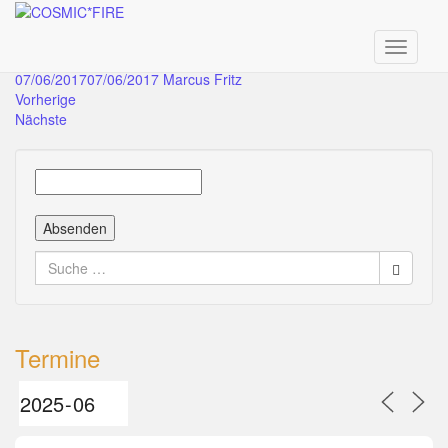
Skip
AliGong_facebook Kopie
to
main
Toggle n
content
07/06/2017
07/06/2017
Marcus Fritz
Vorherige
Nächste
Suche
nach:
Termine